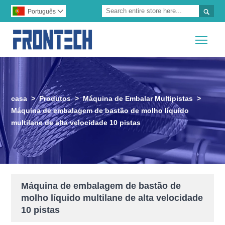

Português

Togg
casa
>
Produtos
>
Máquina de Embalar Multipistas
>
Máquina de embalagem de bastão de molho líquido
multilane de alta velocidade 10 pistas
Máquina de embalagem de bastão de
molho líquido multilane de alta velocidade
10 pistas