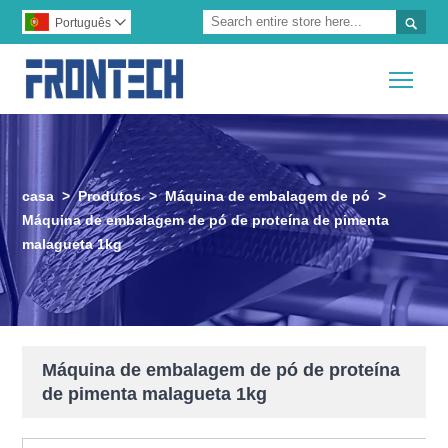

Português

Togg
casa
>
Produtos
>
Máquina de embalagem de pó
>
Máquina de embalagem de pó de proteína de pimenta
malagueta 1kg
Máquina de embalagem de pó de proteína
de pimenta malagueta 1kg