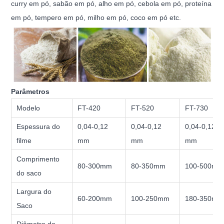
curry em pó, sabão em pó, alho em pó, cebola em pó, proteína
em pó, tempero em pó, milho em pó, coco em pó etc.
Parâmetros
Modelo
FT-420
FT-520
FT-730
Espessura do
0,04-0,12
0,04-0,12
0,04-0,12
filme
mm
mm
mm
Comprimento
80-300mm
80-350mm
100-500mm
do saco
Largura do
60-200mm
100-250mm
180-350mm
Saco
Diâmetro do